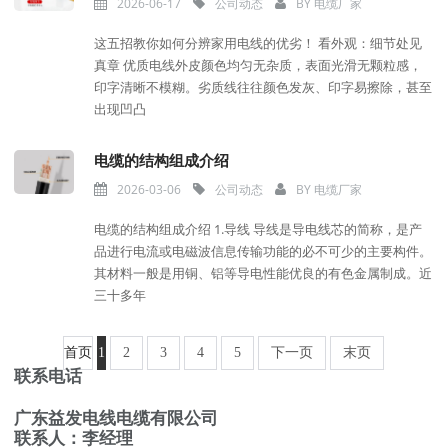
2026-06-17
公司动态
BY
电缆厂家
这五招教你如何分辨家用电线的优劣！ 看外观：细节处见
真章 优质电线外皮颜色均匀无杂质，表面光滑无颗粒感，
印字清晰不模糊。劣质线往往颜色发灰、印字易擦除，甚至
出现凹凸
电缆的结构组成介绍
2026-03-06
公司动态
BY
电缆厂家
电缆的结构组成介绍 1.导线 导线是导电线芯的简称，是产
品进行电流或电磁波信息传输功能的必不可少的主要构件。
其材料一般是用铜、铝等导电性能优良的有色金属制成。近
三十多年
首页
1
2
3
4
5
下一页
末页
联系电话
广东益发电线电缆有限公司
联系人：李经理